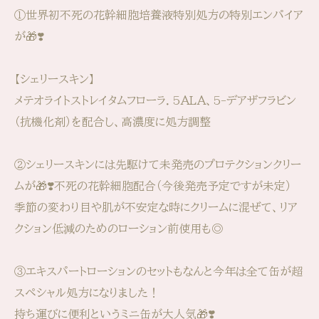
①世界初不死の花幹細胞培養液特別処方の特別エンパイア
が🎁❣️
【シェリースキン】
メテオライトストレイタムフローラ．5ALA、5-デアザフラビン
（抗機化剤）を配合し、高濃度に処方調整
②シェリースキンには先駆けて未発売のプロテクションクリー
ムが🎁❣️不死の花幹細胞配合（今後発売予定ですが未定）
季節の変わり目や肌が不安定な時にクリームに混ぜて、リア
クション低減のためのローション前使用も◎
③エキスパートローションのセットもなんと今年は全て缶が超
スペシャル処方になりました！
持ち運びに便利というミニ缶が大人気🎁❣️