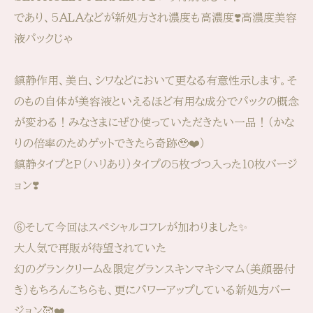
であり、5ALAなどが新処方され濃度も高濃度❣️高濃度美容
液パックじゃ
鎮静作用、美白、シワなどにおいて更なる有意性示します。そ
のもの自体が美容液といえるほど有用な成分でパックの概念
が変わる！みなさまにぜひ使っていただきたい一品！（かな
りの倍率のためゲットできたら奇跡🥹❤️）
鎮静タイプとP（ハリあり）タイプの5枚づつ入った10枚バージ
ョン❣️
⑥そして今回はスペシャルコフレが加わりました✨
大人気で再販が待望されていた
幻のグランクリーム&限定グランスキンマキシマム（美顔器付
き）もちろんこちらも、更にパワーアップしている新処方バー
ジョン🥰❤️