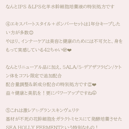
なんとIPS &LPS化羊水幹細胞培養液の特別処方です
④エキスパートスタイル＋ボンバーセットは1年分キープした
い方が多数😊
やはり、インナーケアは美容と健康のためには不可欠と、身を
もって実感している42ちゃい🫣❤️
なんとリニューアル品に加え、5ALA/5-デアザフラビン/ケト
ン体をコフレ限定で追加配合
配合量調整&新成分配合の特別処方です👏❤️
益々健康と美肌を！更にパワーアップですね🤭
⑤これは激レア✨グランスキンヴェリテ
基材が不死の花幹細胞をガラクトミセスにて発酵培養させた
SEA HOLLY FERMENTという特別なもの！