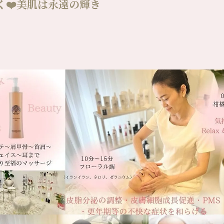
❤️美肌は永遠の輝き