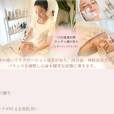
の輝き
ボーテが叶える美肌術✨