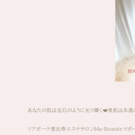
あなたの肌は宝石のように光り輝く❤️美肌は永遠
リアボーテ恵比寿エステサロンMa-Beauteマ