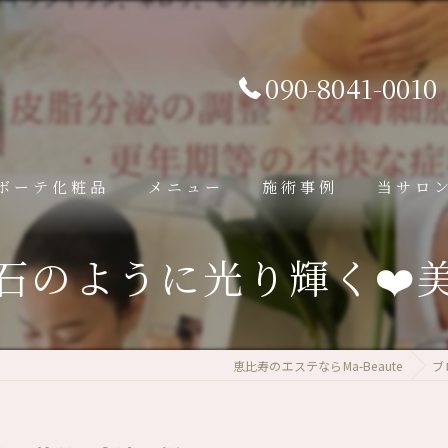
090-8041-0010
ボーテ化粧品
メニュー
施術事例
当サロ
石のように光り輝く❤️
恵比寿のエステならMa-Beaute
ブ