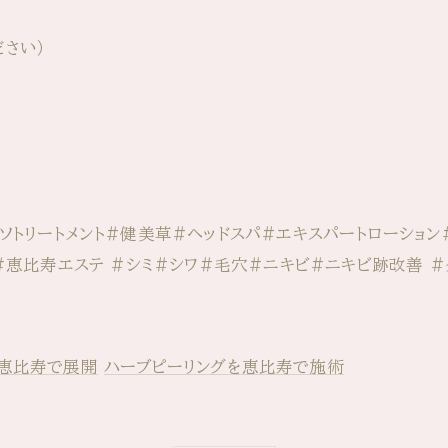
さい）
ソトリートメント#健美草#ヘッドスパ#エキスパートローション
#恵比寿エステ #シミ#シワ#毛穴#ニキビ#ニキビ跡改善 #
を恵比寿で展開
ハーブピーリングを恵比寿で施術