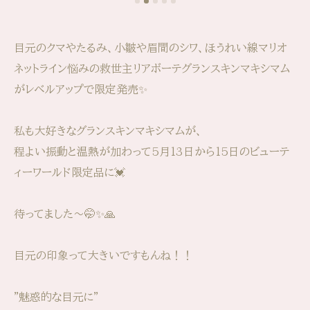
目元のクマやたるみ、小皺や眉間のシワ、ほうれい線マリオ
ネットライン悩みの救世主リアボーテグランスキンマキシマム
がレベルアップで限定発売✨
私も大好きなグランスキンマキシマムが、
程よい振動と温熱が加わって5月13日から15日のビューテ
ィーワールド限定品に💓
待ってました〜🤭✨🙏
目元の印象って大きいですもんね！！
"魅惑的な目元に"