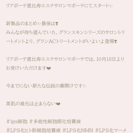
リアボーテ恵比寿エステサロンマボーテにてスタート✨
新製品のまとめ✨最後は❣️
みんなが待ち望んでいた、グランスキンシリーズのサロントリ
ートメントより、グランACトリートメントがいよいよ登場❣️
リアボーテ恵比寿エステサロンマボーテでは、10月18日より
お受けいただけます❤️
今までにない新たな伝説の幕開けです✨
美肌の進化は止まらない❤️
#ips細胞 #多能性細胞順化培養液
#LPS化ヒト幹細胞培養液 #LPS化NMN #LPS化マーメ